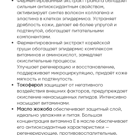
Ферментированный экстракт граната обладает
сильным антиоксидантным свойством,
активизирует синтез волокон коллагена и
эластина в клетках эпидермиса. Устраняет
дряблость кожи, делает её более упругой и
подтянутой, обогащает питательными
компонентами.
Ферментированный экстракт корейской
груши обогащает эпидермис комплексом
витаминов и аминокислот, замедляет
окислительные процессы.
Улучшает регенерацию и восстановление,
поддерживает микроциркуляцию, придаёт коже
мягкость и подтянутость.
Токоферол
защищает от негативного
воздействия внешних факторов, предупреждает
окисление ненасыщенных липидов. Интенсивно
насыщает витаминами.
Масло жожоба
обеспечивает защитный слой,
идеально увлажняя и питая. Большая
концентрация витамина Е в масле обеспечивает
его антиоксидантные характеристики —
регенерирующие, противовоспалительные,