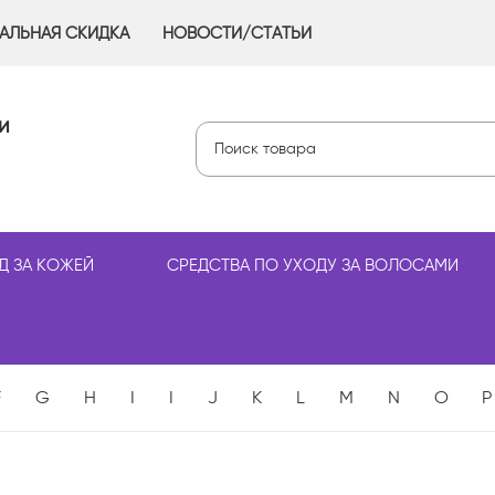
АЛЬНАЯ СКИДКА
НОВОСТИ/СТАТЬИ
и
Д ЗА КОЖЕЙ
СРЕДСТВА ПО УХОДУ ЗА ВОЛОСАМИ
F
G
H
I
I
J
K
L
M
N
O
P