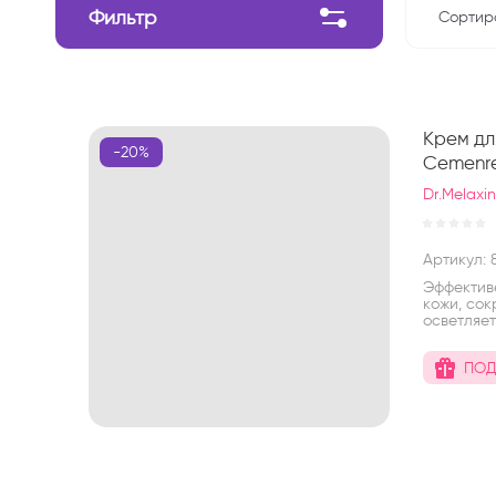
Фильтр
Сортир
Ц
Ц
Крем дл
Н
-20%
Cemenre
Н
Dr.Melaxi
Артикул:
8
Эффектив
кожи, со
осветляе
ПОД