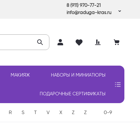
8 (911) 970-77-21
info@raduga-kras.ru
МАКИЯЖ
НАБОРЫ И МИНИАТЮРЫ
ПОДАРОЧНЫЕ СЕРТИФИКАТЫ
R
S
T
V
X
Z
Z
0-9