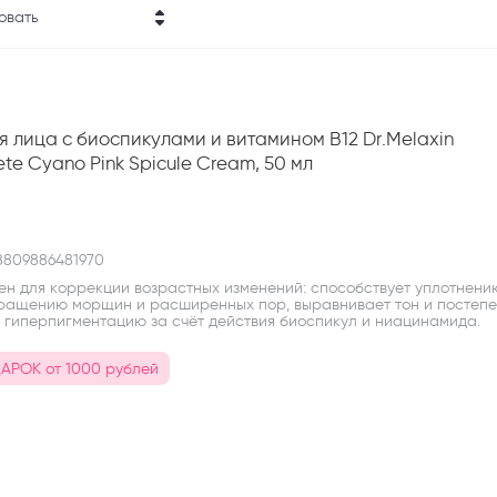
овать
ена - убывание
ена - возрастание
я лица с биоспикулами и витамином B12 Dr.Melaxin
азвание - Я-А
te Cyano Pink Spicule Cream, 50 мл
азвание - А-Я
n
809886481970
ен для коррекции возрастных изменений: способствует уплотнени
кращению морщин и расширенных пор, выравнивает тон и постеп
т гиперпигментацию за счёт действия биоспикул и ниацинамида.
АРОК от 1000 рублей