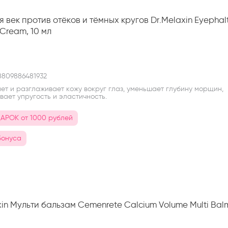
я век против отёков и тёмных кругов Dr.Melaxin Eyephal
Cream, 10 мл
n
809886481932
ет и разглаживает кожу вокруг глаз, уменьшает глубину морщин,
ает упругость и эластичность.
АРОК от 1000 рублей
бонуса
xin Мульти бальзам Cemenrete Calcium Volume Multi Balm