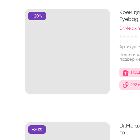
Крем дл
-20%
Eyebag 
Dr.Melaxi
Артикул:
8
Подтягива
поддержив
ПОД
192 
Dr.Mela
-20%
гр