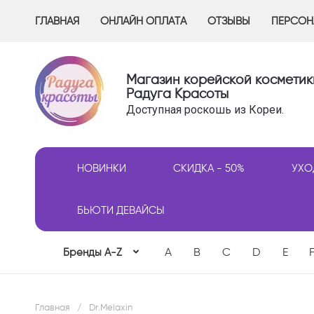
ГЛАВНАЯ
ОНЛАЙН ОПЛАТА
ОТЗЫВЫ
ПЕРСОН
Магазин корейской косметик
Радуга Красоты
Доступная роскошь из Кореи.
НОВИНКИ
СКИДКА - 50%
УХО
БЬЮТИ ДЕВАЙСЫ
A
B
C
D
E
Бренды A-Z
Главная
/
Dr.Melaxin