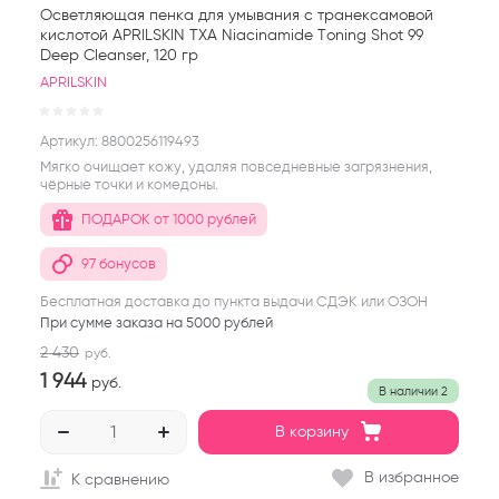
Осветляющая пенка для умывания с транексамовой
кислотой APRILSKIN TXA Niacinamide Toning Shot 99
Deep Cleanser, 120 гр
APRILSKIN
Артикул:
8800256119493
Мягко очищает кожу, удаляя повседневные загрязнения,
чёрные точки и комедоны.
ПОДАРОК от 1000 рублей
97 бонусов
Бесплатная доставка до пункта выдачи СДЭК или ОЗОН
При сумме заказа на 5000 рублей
2 430
руб.
1 944
руб.
В наличии
2
В корзину
В избранное
К сравнению