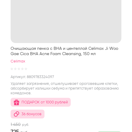
Очищающая пенка с BHA и центеллой Celimax Ji Woo
Gae Cica BHA Acne Foam Cleansing, 150 мл
Celimax
Артикул:
8809783324097
Удаляет загрязнения, отшелушивает ороговевшие клетки,
абсорбирует излишки себума и препятствует образованию
комедонов.
ПОДАРОК от 1000 рублей
36 бонусов
1 450
руб.
725