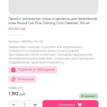
Пенка с экстрактом сосны и центеллы для проблемной
кожи Round Lab Pine Calming Cica Cleanser, 150 мл
ROUND LAB
Артикул:
8809864754126
Эффективно очищает и удаляет все загрязнения с
поверхности эпидермиса, мягко отшелушивает
ороговевшие клетки и смягчает. Оказывает выраженное
антибактериальное действие, сокращает рост бактерий и
поддерживает здоровую микробиоту.
ПОДАРОК от 1000 рублей
70 бонусов
1 740
руб.
1 392
руб.
В наличии
1
В корзину