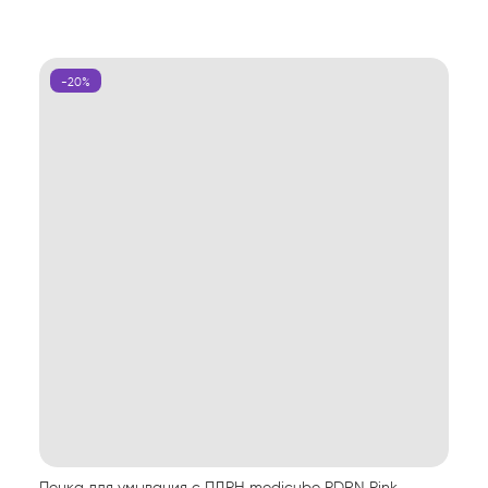
-20%
Пенка для умывания с ПДРН medicube PDRN Pink