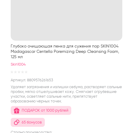
Глубоко очищающая пенка для сужения пор SKIN1004
Madagascar Centella Poremizing Deep Cleansing Foam,
125 мл
Skin1004
Артикул:
8809576261653
Удаляет загрязнения и излишки себума, растворяет сальные
пробки, мягко отшелушивает кожу. Смягчает огрубевшие
участки, осветляет сальные нити, препятствует
образованию чёрных точек.
ПОДАРОК от 1000 рублей
65 бонусов
Страна производства: