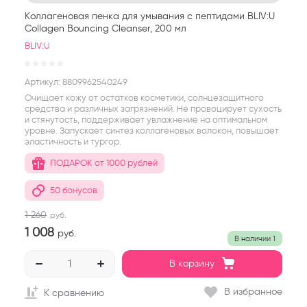
Коллагеновая пенка для умывания с пептидами BLIV:U
Collagen Bouncing Cleanser, 200 мл
BLIV:U
Артикул:
8809962540249
Очищает кожу от остатков косметики, солнцезащитного
средства и различных загрязнений. Не провоцирует сухость
и стянутость, поддерживает увлажнение на оптимальном
уровне. Запускает синтез коллагеновых волокон, повышает
эластичность и тургор.
ПОДАРОК от 1000 рублей
50 бонусов
1 260
руб.
1 008
руб.
В наличии
1
В корзину
В избранное
К сравнению