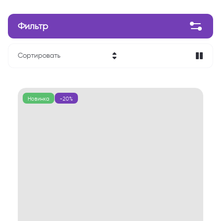
Фильтр
Сортировать
Цена - убывание
Цена - возрастание
Новинка
-20%
Название - Я-А
Название - А-Я