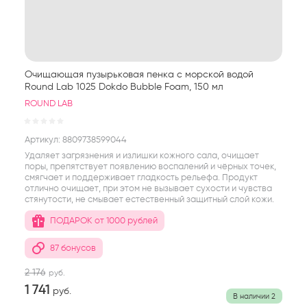
Очищающая пузырьковая пенка с морской водой
Round Lab 1025 Dokdo Bubble Foam, 150 мл
ROUND LAB
Артикул:
8809738599044
Удаляет загрязнения и излишки кожного сала, очищает
поры, препятствует появлению воспалений и чёрных точек,
смягчает и поддерживает гладкость рельефа. Продукт
отлично очищает, при этом не вызывает сухости и чувства
стянутости, не смывает естественный защитный слой кожи.
ПОДАРОК от 1000 рублей
87 бонусов
2 176
руб.
1 741
руб.
В наличии
2