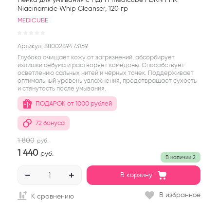
Niacinamide Whip Cleanser, 120 гр
MEDICUBE
Артикул:
8800289473159
Глубоко очищает кожу от загрязнений, абсорбирует
излишки себума и растворяет комедоны. Способствует
осветлению сальных нитей и чёрных точек. Поддерживает
оптимальный уровень увлажнения, предотвращает сухость
и стянутость после умывания.
ПОДАРОК от 1000 рублей
72 бонуса
1 800
руб.
1 440
руб.
В наличии
2
В корзину
В избранное
К сравнению