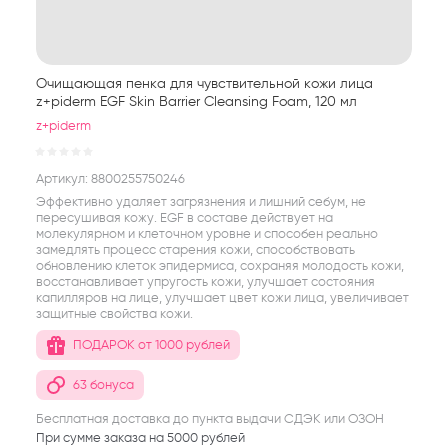
Очищающая пенка для чувствительной кожи лица
z+piderm EGF Skin Barrier Cleansing Foam, 120 мл
z+piderm
Артикул:
8800255750246
Эффективно удаляет загрязнения и лишний себум, не
пересушивая кожу. EGF в составе действует на
молекулярном и клеточном уровне и способен реально
замедлять процесс старения кожи, способствовать
обновлению клеток эпидермиса, сохраняя молодость кожи,
восстанавливает упругость кожи, улучшает состояния
капилляров на лице, улучшает цвет кожи лица, увеличивает
защитные свойства кожи.
ПОДАРОК от 1000 рублей
63 бонуса
Бесплатная доставка до пункта выдачи СДЭК или ОЗОН
При сумме заказа на 5000 рублей