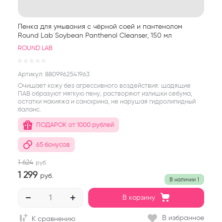
Пенка для умывания с чёрной соей и пантенолом
Round Lab Soybean Panthenol Cleanser, 150 мл
ROUND LAB
Артикул:
8809962541963
Очищает кожу без агрессивного воздействия: щадящие
ПАВ образуют мягкую пену, растворяют излишки себума,
остатки макияжа и санскрина, не нарушая гидролипидный
баланс.
ПОДАРОК от 1000 рублей
65 бонусов
1 624
руб.
1 299
руб.
В наличии
1
В корзину
В избранное
К сравнению