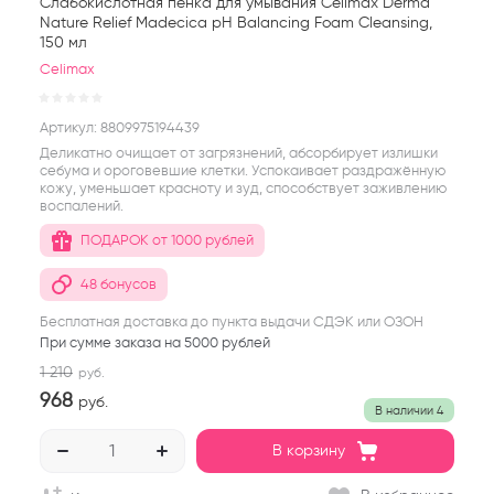
Слабокислотная пенка для умывания Celimax Derma
Nature Relief Madecica pH Balancing Foam Cleansing,
150 мл
Celimax
Артикул:
8809975194439
Деликатно очищает от загрязнений, абсорбирует излишки
себума и ороговевшие клетки. Успокаивает раздражённую
кожу, уменьшает красноту и зуд, способствует заживлению
воспалений.
ПОДАРОК от 1000 рублей
48 бонусов
Бесплатная доставка до пункта выдачи СДЭК или ОЗОН
При сумме заказа на 5000 рублей
1 210
руб.
968
руб.
В наличии
4
В корзину