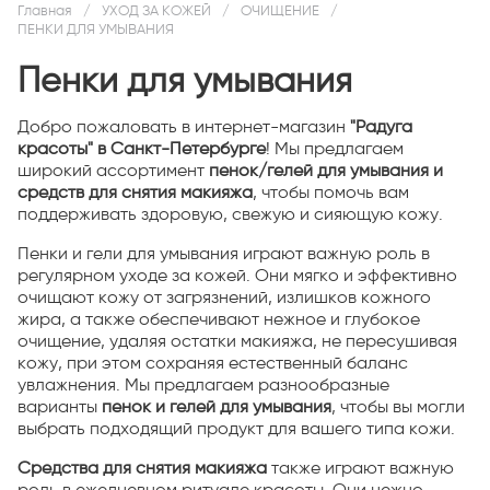
Главная
/
УХОД ЗА КОЖЕЙ
/
ОЧИЩЕНИЕ
/
ПЕНКИ ДЛЯ УМЫВАНИЯ
Пенки для умывания
Добро пожаловать в интернет-магазин
"Радуга
красоты" в Санкт-Петербурге
! Мы предлагаем
широкий ассортимент
пенок/гелей для умывания и
средств для снятия макияжа
, чтобы помочь вам
поддерживать здоровую, свежую и сияющую кожу.
Пенки и гели для умывания играют важную роль в
регулярном уходе за кожей. Они мягко и эффективно
очищают кожу от загрязнений, излишков кожного
жира, а также обеспечивают нежное и глубокое
очищение, удаляя остатки макияжа, не пересушивая
кожу, при этом сохраняя естественный баланс
увлажнения. Мы предлагаем разнообразные
варианты
пенок и гелей для умывания
, чтобы вы могли
выбрать подходящий продукт для вашего типа кожи.
Средства для снятия макияжа
также играют важную
роль в ежедневном ритуале красоты. Они нежно