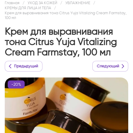
Главная
/
УХОД ЗА КОЖЕЙ
/
УВЛАЖНЕНИЕ
/
КРЕМЫ ДЛЯ ЛИЦА И ТЕЛА
/
Крем для выравнивания тона Citrus Yuja Vitalizing Cream Farmstay,
100 мл
Крем для выравнивания
тона Citrus Yuja Vitalizing
Cream Farmstay, 100 мл
Предыдущий
Следующий
-20%