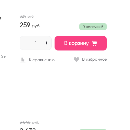
324
руб.
a
259
руб.
В наличии
5
В корзину
ий и
В избранное
К сравнению
3 040
руб.