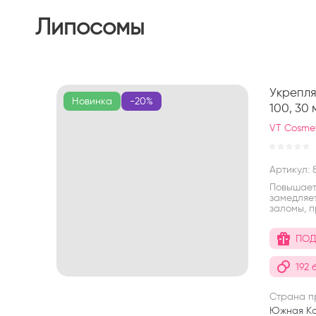
Липосомы
Укрепля
Новинка
-20%
100, 30 
VT Cosmet
Артикул:
8
Повышает 
замедляе
заломы, п
ПОД
192 
Страна п
Южная К