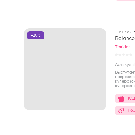
Липосом
-20%
Balance
Torriden
Артикул:
8
Выступае
поврежде
куперозо
куперозно
ПОД
11 б