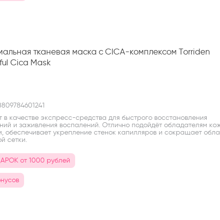
альная тканевая маска с CICA-комплексом Torriden
ful Cica Mask
809784601241
т в качестве экспресс-средства для быстрого восстановления
ний и заживления воспалений. Отлично подойдёт обладателям кож
м, обеспечивает укрепление стенок капилляров и сокращает обла
й сетки.
АРОК от 1000 рублей
онусов