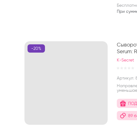
Бесплатн
При сумм
Сыворот
-20%
Serum: R
K-Secret
Артикул:
8
Направлен
уменьшае
ПОД
89 