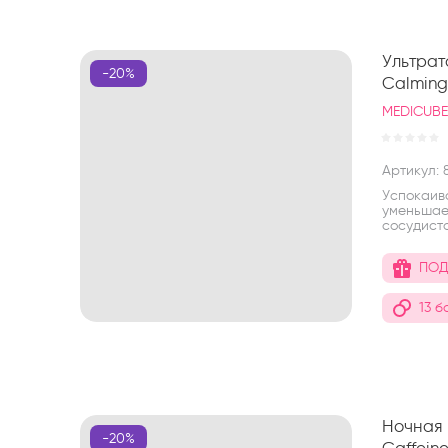
Ультрат
-20%
Calming
MEDICUB
Артикул:
8
Успокаив
уменьшае
сосудисто
ПОД
13 б
Ночная 
-20%
Caffein