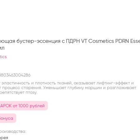
ющая бустер-эссенция с ПДРН VT Cosmetics PDRN Ess
мл
ics
803463004286
эластичность и плотность тканей, оказывает лифтинг-эффект и
т процесс старения. Уменьшает глубину морщин и разглаживает
репятствует птозу.
АРОК от 1000 рублей
бонуса
роизводства:
орея