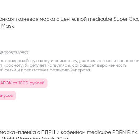
онкая тканевая маска с центеллой medicube Super Cic
 Mask
E
809982769897
ает раздражённую кожу и снимает зуд, заживляет очаги воспален
т красноту. Укрепляет капилляры, сокращает выраженность
й сетки и препятствует развитию купероза.
АРОК от 1000 рублей
онусов
маска-плёнка с ПДРН и кофеином medicube PDRN Pink
e Night Wrapping Mask, 75 мл