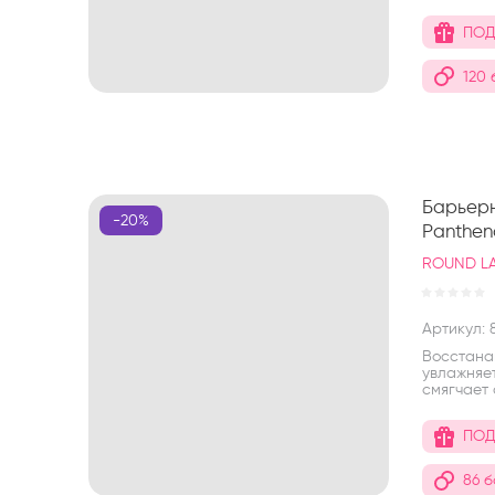
ПОД
120
Барьерн
-20%
Pantheno
ROUND L
Артикул:
8
Восстана
увлажняет
смягчает
ПОД
86 