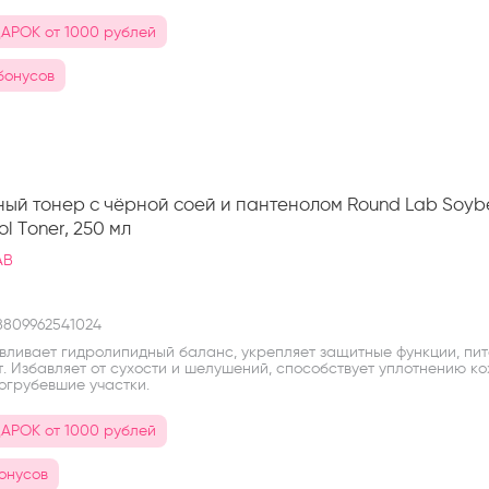
АРОК от 1000 рублей
 бонусов
ый тонер с чёрной соей и пантенолом Round Lab Soy
l Toner, 250 мл
AB
809962541024
вливает гидролипидный баланс, укрепляет защитные функции, пит
. Избавляет от сухости и шелушений, способствует уплотнению ко
 огрубевшие участки.
АРОК от 1000 рублей
бонусов