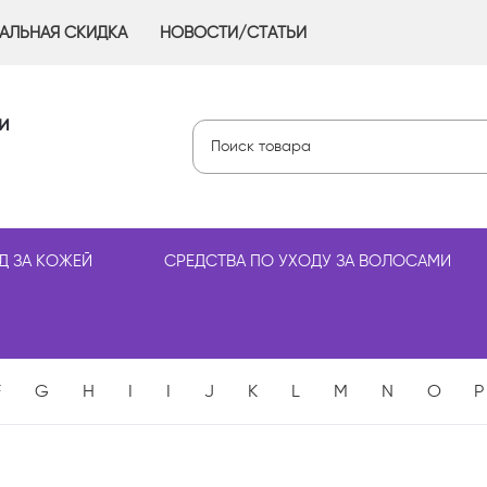
АЛЬНАЯ СКИДКА
НОВОСТИ/СТАТЬИ
и
Д ЗА КОЖЕЙ
СРЕДСТВА ПО УХОДУ ЗА ВОЛОСАМИ
F
G
H
I
I
J
K
L
M
N
O
P