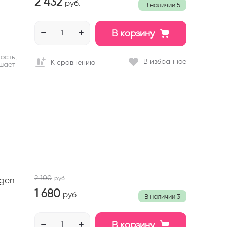
2 432
руб.
В наличии
5
В корзину
ость,
В избранное
К сравнению
ышает
2 100
руб.
agen
1 680
руб.
В наличии
3
В корзину