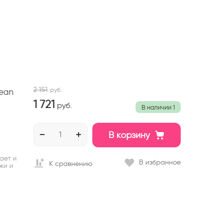
2 151
руб.
bean
1 721
руб.
В наличии
1
В корзину
ает и
В избранное
К сравнению
жи и