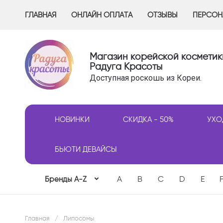
ГЛАВНАЯ
ОНЛАЙН ОПЛАТА
ОТЗЫВЫ
ПЕРСОН
Магазин корейской косметик
Радуга Красоты
Доступная роскошь из Кореи.
НОВИНКИ
СКИДКА - 50%
УХО
БЬЮТИ ДЕВАЙСЫ
A
B
C
D
E
Бренды A-Z
Главная
/
Липосомы