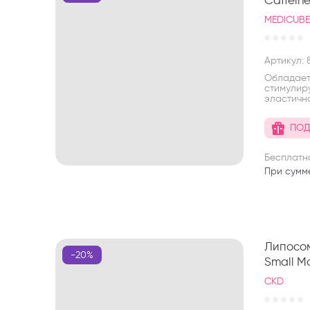
MEDICUB
Артикул:
8
Обладает
стимулир
эластично
ПОД
Бесплатн
При сумм
Липосом
-20%
Small M
CKD