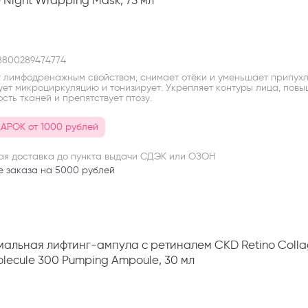
E
800289474774
 лимфодренажным свойством, снимает отёки и уменьшает припухл
ует микроциркуляцию и тонизирует. Укрепляет контуры лица, пов
сть тканей и препятствует птозу.
АРОК от 1000 рублей
ая доставка до пункта выдачи СДЭК или ОЗОН
е заказа на 5000 рублей
альная лифтинг-ампула с ретиналем CKD Retino Coll
olecule 300 Pumping Ampoule, 30 мл