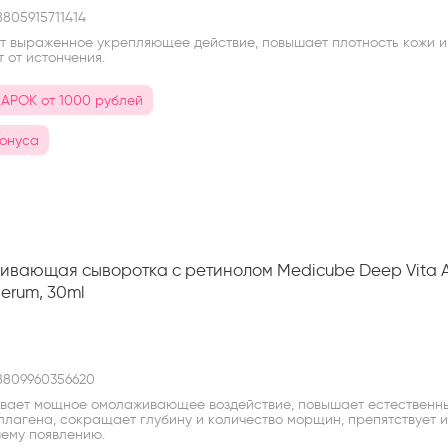
805915711414
т выраженное укрепляющее действие, повышает плотность кожи и
 от истончения.
АРОК от 1000 рублей
бонуса
вающая сыворотка с ретинолом Medicube Deep Vita 
Serum, 30ml
E
809960356620
вает мощное омолаживающее воздействие, повышает естественн
ллагена, сокращает глубину и количество морщин, препятствует 
ему появлению.