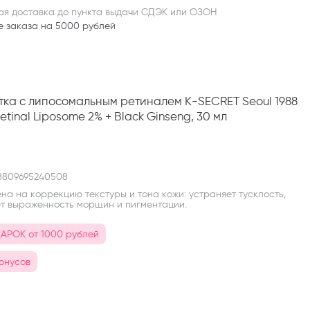
ая доставка до пункта выдачи СДЭК или ОЗОН
е заказа на 5000 рублей
ка с липосомальным ретиналем K-SECRET Seoul 1988
etinal Liposome 2% + Black Ginseng, 30 мл
809695240508
а на коррекцию текстуры и тона кожи: устраняет тусклость,
т выраженность морщин и пигментации.
АРОК от 1000 рублей
бонусов