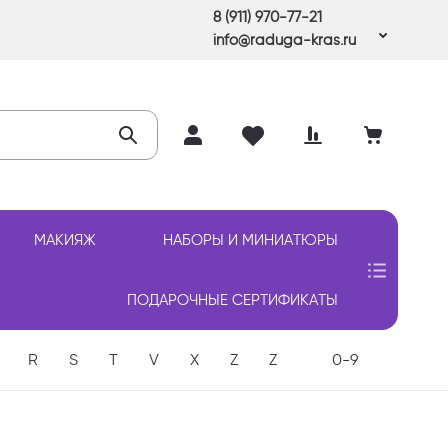
8 (911) 970-77-21
info@raduga-kras.ru
МАКИЯЖ
НАБОРЫ И МИНИАТЮРЫ
ПОДАРОЧНЫЕ СЕРТИФИКАТЫ
R
S
T
V
X
Z
Z
0-9