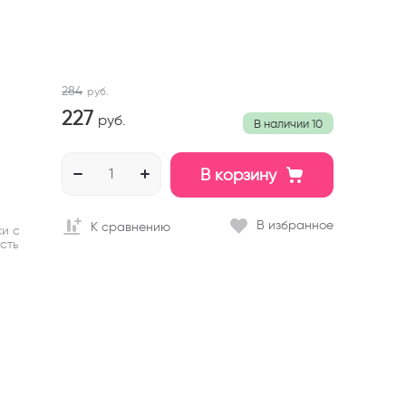
284
руб.
227
руб.
В наличии
10
В корзину
В избранное
К сравнению
и с
сть