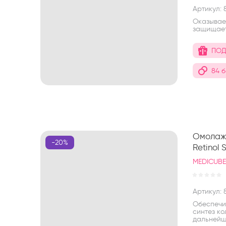
Артикул:
8
Оказывае
защищает
ПОД
84 
Омолажи
-20%
Retinol 
MEDICUB
Артикул:
8
Обеспечи
синтез ко
дальнейш