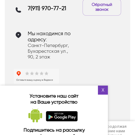
Обратный
7(911) 970-77-21
звонок
Мы находимся по
адресу:
Санкт-Петербург,
Бухарестская ул.,
90, 2 этаж
X
Оставьте отзыв в Яндекс и
Установите наш сайт
получите
ПОДАРОК
на Ваше устройство
в следующем заказе
© 2016-2026, Магазин корейской косметики
Этот сайт использует файлы cookie и метаданные. Продолжая
Подпишитесь на рассылку
просматривать его, вы соглашаетесь на использование нами
Радуга Красоты