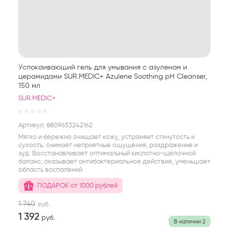
Успокаивающий гель для умывания с азуленом и
церамидами SUR.MEDIC+ Azulene Soothing pH Cleanser,
150 мл
SUR.MEDIC+
Артикул:
8809653242162
Мягко и бережно очищает кожу, устраняет стянутость и
сухость, снимает неприятные ощущения, раздражение и
зуд. Восстанавливает оптимальный кислотно-щелочной
баланс, оказывает антибактериальное действие, уменьшает
область воспалений.
ПОДАРОК от 1000 рублей
1 740
руб.
1 392
руб.
В наличии
2