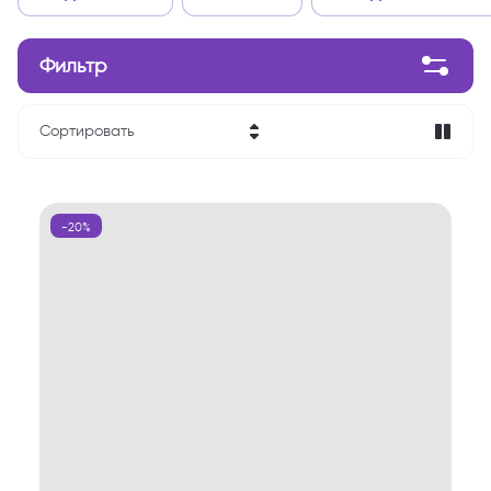
Фильтр
Сортировать
Цена - убывание
Цена - возрастание
-20%
Название - Я-А
Название - А-Я